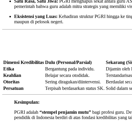
Satu Rasa, Satu Jiwa:
PGRI menghapus sekat antara guru AS
pemerintah bahwa guru adalah mitra strategis yang memiliki vi
Eksistensi yang Luas:
Kehadiran struktur PGRI hingga ke tingk
maupun di pelosok negeri.
Tabel: Transformasi Kredib
Dimensi Kredibilitas
Dulu (Personal/Parsial)
Sekarang (Si
Etika
Bergantung pada individu.
Dijamin oleh 
Keahlian
Belajar secara otodidak.
Terstandarisasi
Otoritas
Sering diragukan/diintervensi.
Berdaulat sec
Persatuan
Terpisah berdasarkan status SK.
Solid dalam 
Kesimpulan:
PGRI adalah
“stempel penjamin mutu”
bagi profesi guru. D
pendidik di Indonesia berdiri di atas fondasi kredibilitas yan