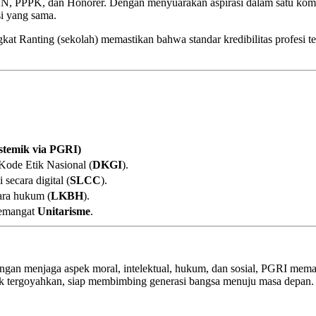
N, PPPK, dan Honorer. Dengan menyuarakan aspirasi dalam satu k
si yang sama.
at Ranting (sekolah) memastikan bahwa standar kredibilitas profesi ter
ilitas melalui PGRI
stemik via PGRI)
Kode Etik Nasional (
DKGI
).
 secara digital (
SLCC
).
ara hukum (
LKBH
).
semangat
Unitarisme
.
engan menjaga aspek moral, intelektual, hukum, dan sosial, PGRI mema
g tak tergoyahkan, siap membimbing generasi bangsa menuju masa depan.