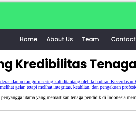
Home
About Us
Team
Contact
g Kredibilitas Tenaga
u deras dan peran guru sering kali ditantang oleh kehadiran Kecerdasan
elihat gelar, tetapi melihat integritas, keahlian, dan pengakuan profesi
r penyangga utama yang memastikan tenaga pendidik di Indonesia memil
l: Penjagaan Etika me