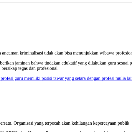
um: Kepastian Perlin
ah ancaman kriminalisasi tidak akan bisa menunjukkan wibawa profesio
erikan jaminan bahwa tindakan edukatif yang dilakukan guru sesuai p
bersikap tegas dan profesional.
esi guru memiliki posisi tawar yang setara dengan profesi mulia lain
: Solidaritas Unitaris
 bersatu. Organisasi yang terpecah akan kehilangan kepercayaan publik.