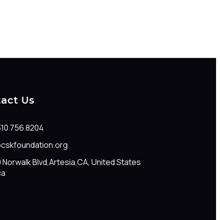
act Us
310 756 8204
@cskfoundation.org
 Norwalk Blvd,Artesia,CA, United States
ca